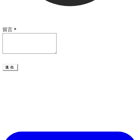
留言
*
送出
首頁
服務方案
設計案例
線上付款
關於我們
聯繫我們